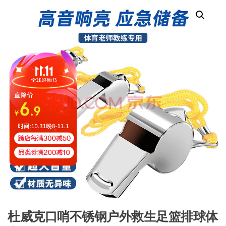
杜威克口哨不锈钢户外救生足篮排球体