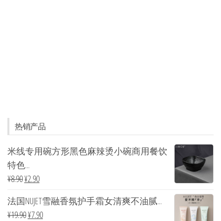
热销产品
米线专用碗方形黑色麻辣烫小碗商用餐饮
特色...
¥
8.90
¥
2.90
法国NUJET雪融香氛护手霜女清爽不油腻...
¥
19.90
¥
7.90