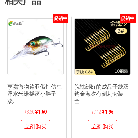
相关产品
促销中
促销中
亨嘉微物路亚假饵仿生
脘铼绑好的成品子线双
浮水米诺摇滚小胖子
钩金海夕有倒刺套装
淡...
全...
¥
3.60
¥
1.60
¥
7.12
¥
1.96
立刻购买
立刻购买