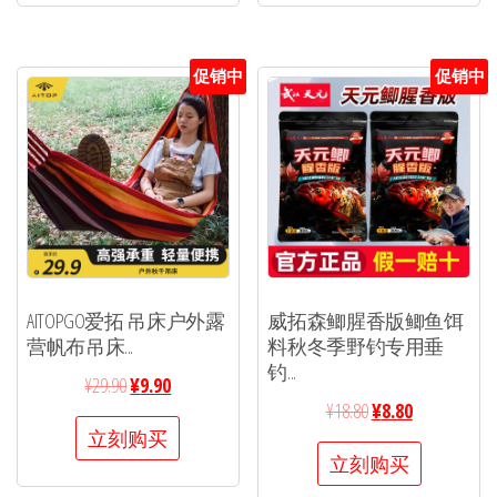
促销中
促销中
AITOPGO爱拓 吊床户外露
威拓森鲫腥香版鲫鱼饵
营帆布吊床...
料秋冬季野钓专用垂
钓...
¥
29.90
¥
9.90
¥
18.80
¥
8.80
立刻购买
立刻购买