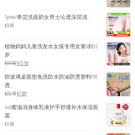
Syrinx/希芸洗面奶女男士沁透深层清...
¥
9.90
植物妈妈儿童洗发水女孩专用女童6到12
岁...
¥
39.90
¥
15.90
软玻璃桌面垫免洗防水防油防烫塑料PVC
透...
¥
22.70
¥
7.89
sod蜜滋润身体乳液护手舒缓补水保湿面
霜...
¥
3.90