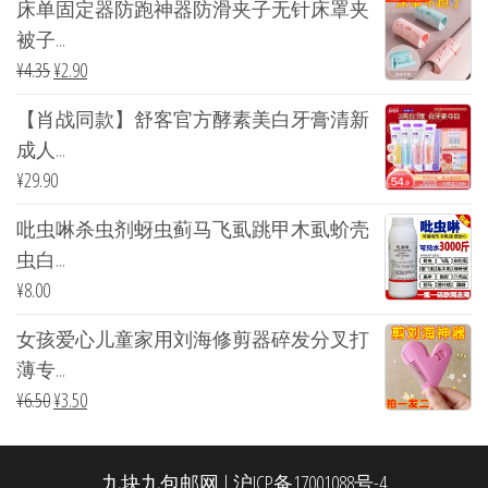
床单固定器防跑神器防滑夹子无针床罩夹
被子...
¥
4.35
¥
2.90
【肖战同款】舒客官方酵素美白牙膏清新
成人...
¥
29.90
吡虫啉杀虫剂蚜虫蓟马飞虱跳甲木虱蚧壳
虫白...
¥
8.00
女孩爱心儿童家用刘海修剪器碎发分叉打
薄专...
¥
6.50
¥
3.50
九块九包邮网
|
沪ICP备17001088号-4