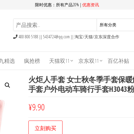
限时优惠：所有产品20% |
优惠资讯
400 800 5188 ||
5434724@qq.com
|| 淘宝/天猫/京东深度合作
九精选
疯抢榜
天猫双11
京东双11
百亿补贴
火炬人手套 女士秋冬季手套保暖
手套户外电动车骑行手套H3043
¥
9.90
立刻购买