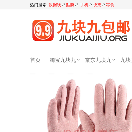
热门搜索:
数据线
//
贴膜
//
手机
//
快充
//
零食
九块
九包
首页
淘宝九块九
京东九块九
九块
邮,9
块9包
邮,9.9
元包
邮,九
块九
官网