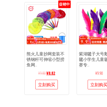
促销中
熊火儿童抄网套装不
紫湖毽子大号
锈钢杆可伸缩小型捞
毽小学生儿童
鱼网...
赛专...
¥
9.80
¥
8.82
¥
9.90
立刻购买
立刻购