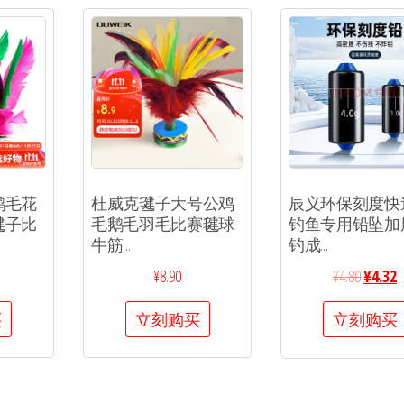
鹅毛花
杜威克毽子大号公鸡
辰义环保刻度快
毽子比
毛鹅毛羽毛比赛毽球
钓鱼专用铅坠加
牛筋...
钓成...
¥
8.90
¥
4.80
¥
4.32
买
立刻购买
立刻购买