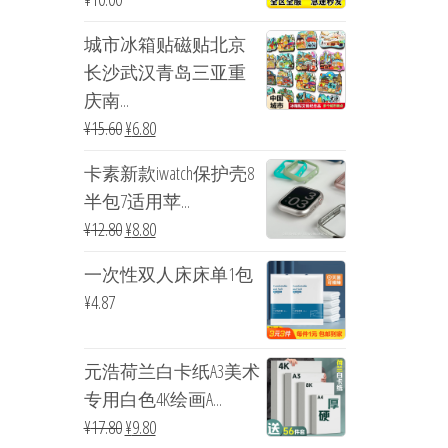
城市冰箱贴磁贴北京
长沙武汉青岛三亚重
庆南...
¥
15.60
¥
6.80
卡素新款iwatch保护壳8
半包7适用苹...
¥
12.80
¥
8.80
一次性双人床床单1包
¥
4.87
元浩荷兰白卡纸A3美术
专用白色4K绘画A...
¥
17.80
¥
9.80