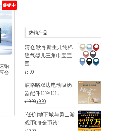
促销中
热销产品
清仓 秋冬新生儿纯棉
透气婴儿三角巾宝宝
围...
速铅
¥
5.90
厚台
波咯咯双边电动吸奶
器配件1509/151...
¥
19.90
¥
9.90
[低价]地下城与勇士游
戏币DNF金币跨1...
¥
10.00