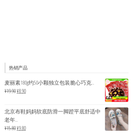
热销产品
麦丽素180g约50小颗独立包装脆心巧克...
¥
19.90
¥
8.90
北京布鞋妈妈软底防滑一脚蹬平底舒适中
老年...
¥
15.80
¥
9.80