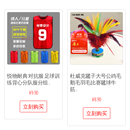
悦物耐典 对抗服 足球训
杜威克毽子大号公鸡毛
练背心分队服分组...
鹅毛羽毛比赛毽球牛
筋...
¥
9.90
¥
8.90
立刻购买
立刻购买