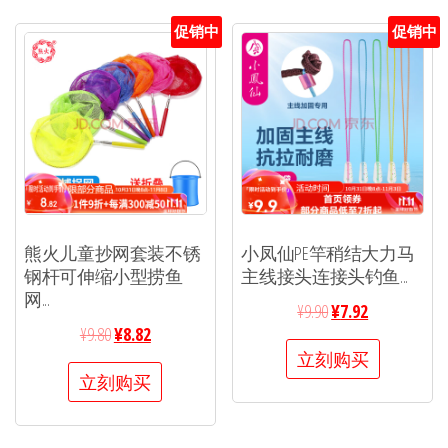
促销中
促销中
熊火儿童抄网套装不锈
小凤仙PE竿稍结大力马
钢杆可伸缩小型捞鱼
主线接头连接头钓鱼...
网...
¥
9.90
¥
7.92
¥
9.80
¥
8.82
立刻购买
立刻购买