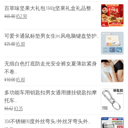
百草味坚果大礼包1840g坚果礼盒礼品整...
¥
65.80
¥
52.90
可爱卡通鼠标垫男女生ins风电脑键盘垫护...
¥
25.80
¥
5.80
无痕白色打底防走光安全裤女夏薄款紧身
不卷...
¥
10.00
¥
5.80
多功能车用钥匙扣男女通用腰挂锁匙扣摩
托车...
¥
6.62
¥
3.35
304不锈钢90度外丝弯头/外丝牙弯头外...