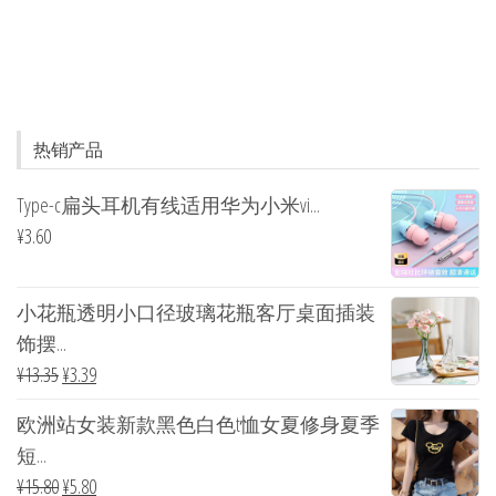
热销产品
Type-c扁头耳机有线适用华为小米vi...
¥
3.60
小花瓶透明小口径玻璃花瓶客厅桌面插装
饰摆...
¥
13.35
¥
3.39
欧洲站女装新款黑色白色t恤女夏修身夏季
短...
¥
15.80
¥
5.80