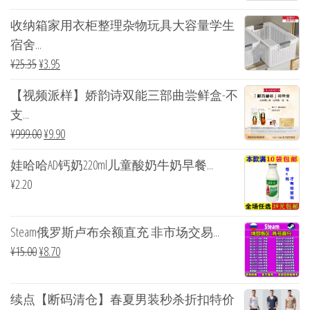
收纳箱家用衣柜整理杂物玩具大容量学生
宿舍...
¥
25.35
¥
3.95
【视频派样】娇韵诗双能三部曲尝鲜盒-不
支...
¥
999.00
¥
9.90
娃哈哈AD钙奶220ml儿童酸奶牛奶早餐...
¥
2.20
Steam俄罗斯卢布余额直充 非市场交易...
¥
15.00
¥
8.70
续点【断码清仓】春夏男装秒杀折扣特价