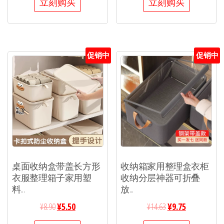
立刻购买
立刻购买
促销中
促销中
桌面收纳盒带盖长方形
收纳箱家用整理盒衣柜
衣服整理箱子家用塑
收纳分层神器可折叠
料...
放...
¥
8.90
¥
5.50
¥
14.63
¥
9.75