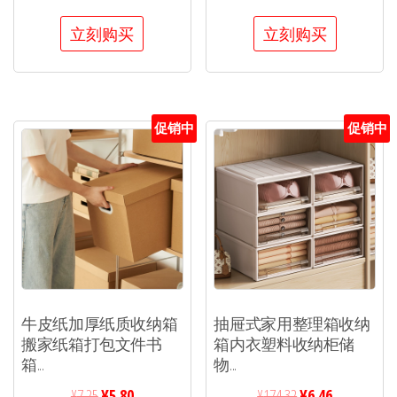
立刻购买
立刻购买
促销中
促销中
牛皮纸加厚纸质收纳箱
抽屉式家用整理箱收纳
搬家纸箱打包文件书
箱内衣塑料收纳柜储
箱...
物...
¥
7.25
¥
5.80
¥
174.32
¥
6.46