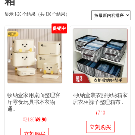
箱
显示 1-20 个结果（共 136 个结果）
促销中
收纳盒家用桌面整理客
k收纳盒装衣服收纳箱家
厅零食玩具书本衣物
居衣柜裤子整理箱布...
通...
¥
7.10
¥
21.80
¥
9.90
立刻购买
立刻购买