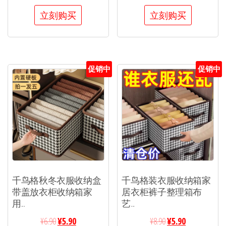
立刻购买
立刻购买
促销中
促销中
千鸟格秋冬衣服收纳盒
千鸟格装衣服收纳箱家
带盖放衣柜收纳箱家
居衣柜裤子整理箱布
用...
艺...
¥
6.90
¥
5.90
¥
8.90
¥
5.90