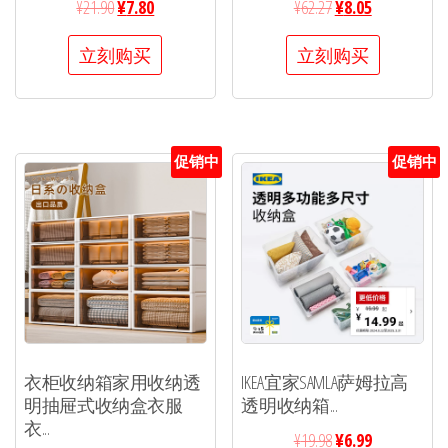
¥
21.90
¥
7.80
¥
62.27
¥
8.05
立刻购买
立刻购买
促销中
促销中
衣柜收纳箱家用收纳透
IKEA宜家SAMLA萨姆拉高
明抽屉式收纳盒衣服
透明收纳箱...
衣...
¥
19.98
¥
6.99