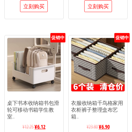
立刻购买
立刻购买
促销中
促销中
桌下书本收纳箱书包滑
衣服收纳箱千鸟格家用
轮可移动书箱学生教
衣柜裤子整理盒布艺
室...
箱...
¥
12.25
¥
6.12
¥
23.80
¥
6.90