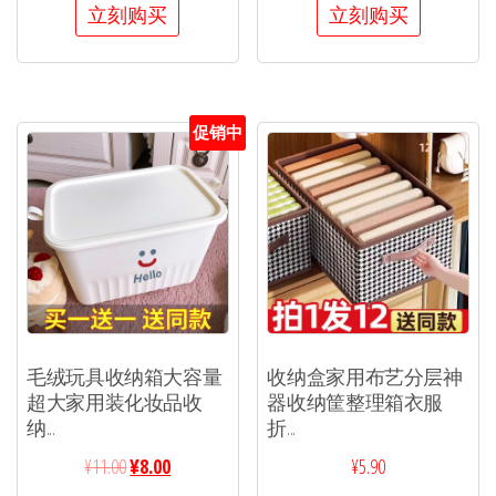
立刻购买
立刻购买
促销中
毛绒玩具收纳箱大容量
收纳盒家用布艺分层神
超大家用装化妆品收
器收纳筐整理箱衣服
纳...
折...
¥
11.00
¥
8.00
¥
5.90