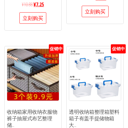
¥
10.88
¥
7.25
立刻购买
立刻购买
促销中
促销中
收纳箱家用收纳衣服物
透明收纳箱整理箱塑料
裤子抽屉式布艺整理
箱子有盖手提储物箱
储...
大...