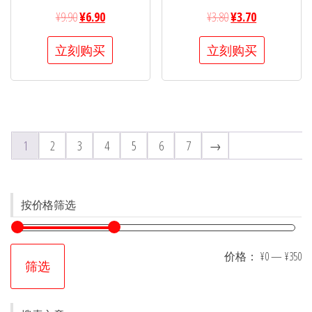
¥
9.90
¥
6.90
¥
3.80
¥
3.70
立刻购买
立刻购买
1
2
3
4
5
6
7
→
按价格筛选
价格：
¥0
—
¥350
筛选