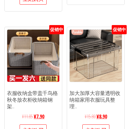
促销中
促销中
衣服收纳盒带盖千鸟格
加大加厚大容量透明收
秋冬放衣柜收纳箱钢
纳箱家用衣服玩具整
架...
理...
¥
11.85
¥
7.90
¥
15.80
¥
8.90