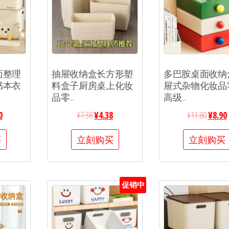
面整理
抽屉收纳盒长方形塑
多巴胺桌面收纳
书本衣
料盒子厨房桌上化妆
屉式杂物化妆品
品零...
高级...
0
¥
7.38
¥
4.38
¥
11.80
¥
8.90
买
立刻购买
立刻购买
促销中