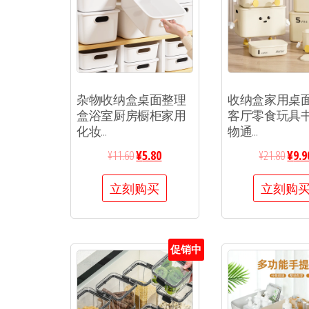
杂物收纳盒桌面整理
收纳盒家用桌
盒浴室厨房橱柜家用
客厅零食玩具
化妆...
物通...
¥
11.60
¥
5.80
¥
21.80
¥
9.9
立刻购买
立刻购
促销中