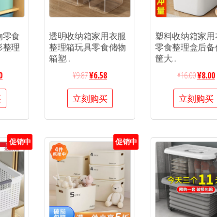
物零食
透明收纳箱家用衣服
塑料收纳箱家用
形整理
整理箱玩具零食储物
零食整理盒后备
箱塑...
筐大...
0
¥
9.87
¥
6.58
¥
16.00
¥
8.00
买
立刻购买
立刻购买
促销中
促销中