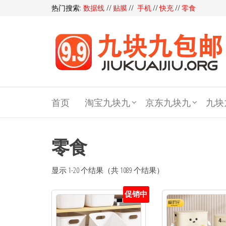
热门搜索:
数据线
//
贴膜
//
手机
//
快充
//
零食
九块
九包
首页
淘宝九块九
京东九块九
九块
邮,9
块9包
邮,9.9
零食
元包
显示 1-20 个结果（共 1089 个结果）
邮,九
块九
促销中
官网