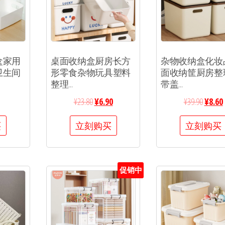
盒家用
桌面收纳盒厨房长方
杂物收纳盒化妆
卫生间
形零食杂物玩具塑料
面收纳筐厨房整
整理...
带盖...
¥
23.80
¥
6.90
¥
39.90
¥
8.60
买
立刻购买
立刻购买
促销中