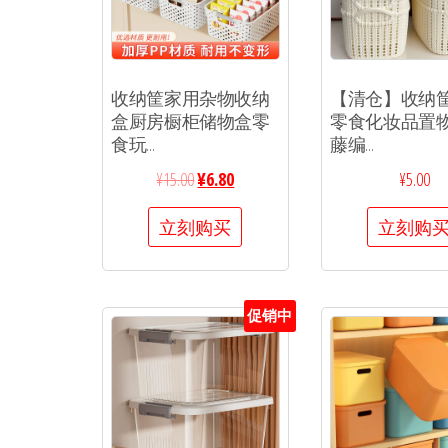
收纳筐家用杂物收纳
【清仓】收纳
盒厨房橱柜储物盒零
零食化妆品置
食玩...
藤编...
¥
15.00
¥
6.80
¥
5.00
立刻购买
立刻购
促销中