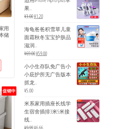
适用iPhone14pro/plus苹
果...
¥
3.00
¥
1.20
家用
海龟爸爸积雪草儿童
本储
面霜秋冬宝宝护肤品
滋润...
¥
69.00
¥
59.00
小小生存队免广告小
小庇护所无广告版本
抓龙...
¥
5.00
促销中
米系家用插座长线学
生宿舍插排3米5米接
线...
¥
9.99
¥
6.66