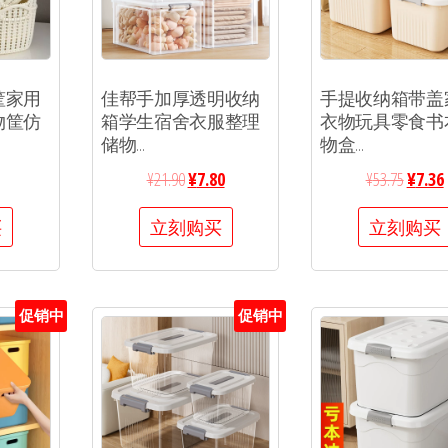
筐家用
佳帮手加厚透明收纳
手提收纳箱带盖
物筐仿
箱学生宿舍衣服整理
衣物玩具零食书
储物...
物盒...
¥
21.90
¥
7.80
¥
53.75
¥
7.36
买
立刻购买
立刻购买
促销中
促销中