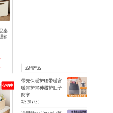
品桌
理箱
热销产品
带兜保暖护腰带暖宫
促销中
暖胃护胃神器护肚子
防寒...
¥
25.20
¥
7.50