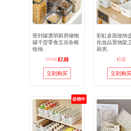
密封罐透明厨房储物
彩虹桌面收纳
罐干货零食五谷杂粮
化妆品置物架
收纳...
厨房...
¥
10.88
¥
7.88
¥
3.02
立刻购买
立刻购
促销中