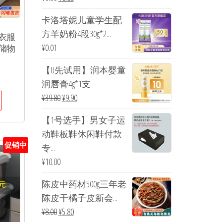
卡洛塔妮儿童学生配
方羊奶粉4段30g*2...
衣服
¥
0.01
储物
【U先试用】润本婴童
润唇膏4g*1支
¥
39.80
¥
9.90
【1号选手】男女子运
动鞋板鞋休闲鞋付款
促销中
专...
¥
10.00
陈皮中药材500g三年老
陈皮干橘子皮新会...
¥
8.00
¥
5.80