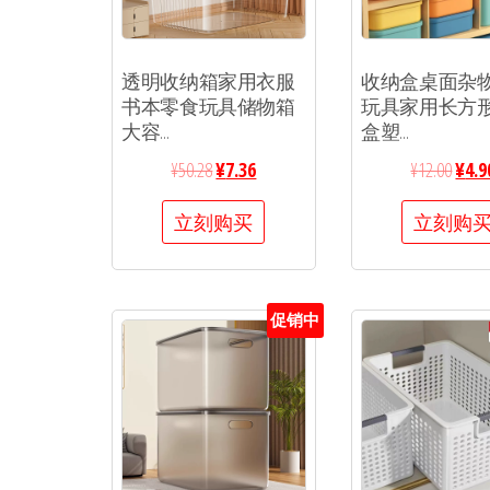
透明收纳箱家用衣服
收纳盒桌面杂
书本零食玩具储物箱
玩具家用长方
大容...
盒塑...
¥
50.28
¥
7.36
¥
12.00
¥
4.9
立刻购买
立刻购
促销中