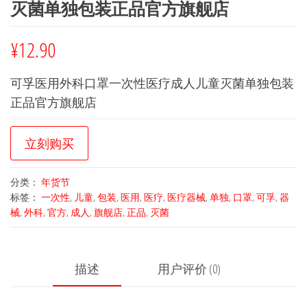
灭菌单独包装正品官方旗舰店
¥
12.90
可孚医用外科口罩一次性医疗成人儿童灭菌单独包装
正品官方旗舰店
立刻购买
分类：
年货节
标签：
一次性
,
儿童
,
包装
,
医用
,
医疗
,
医疗器械
,
单独
,
口罩
,
可孚
,
器
械
,
外科
,
官方
,
成人
,
旗舰店
,
正品
,
灭菌
描述
用户评价 (0)