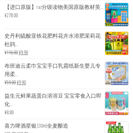
【进口原版】raz分级读物美国原版教材英...
¥
278.00
史丹利硫酸亚铁花肥料花卉水溶肥茉莉花
杜鹃...
¥
116.00
¥
9.90
布班迪云柔巾宝宝手口乳霜纸新生婴儿专
用柔...
¥
59.00
¥
9.90
益生元鲜果蔬蛋白溶溶豆 宝宝零食入口即
化...
¥
8.80
喜力啤酒星银330ml全麦酿造