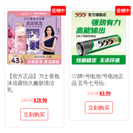
促销中
促销中
【官方正品】力士香氛
555牌5号电池7号电池正
沐浴露恒久嫩肤清洁
品 五号七号玩...
乳...
¥
15.98
¥
3.99
¥
49.90
¥
28.90
立刻购买
立刻购买