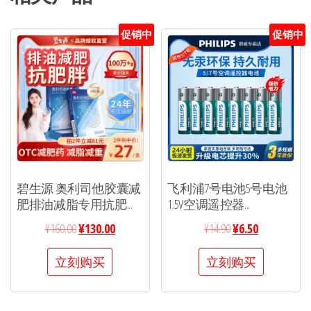
促销中
促销中
碧生源 奥利司他胶囊减
飞利浦7号电池5号电池
肥排油减脂专用抗肥...
1.5V空调遥控器...
¥
160.00
¥
130.00
¥
14.90
¥
6.50
立刻购买
立刻购买