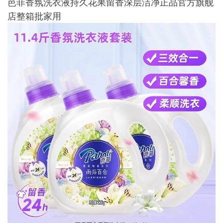
芭菲香氛洗衣液持久花果留香深层洁净正品官方旗舰
店整箱批家用