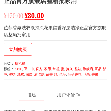
正品官方旗舰店整箱批家用
¥
120.00
¥
80.00
芭菲香氛洗衣液持久花果留香深层洁净正品官方旗舰
店整箱批家用
立刻购买
分类：
疯抢榜
标签：
pahnli
,
卫生巾
,
官方
,
家用
,
常规
,
批
,
持久
,
整箱
,
旗舰店
,
正品
,
洁
净
,
洗护
,
洗衣
,
深层
,
清洁剂
,
留香
,
纸
,
芭菲
,
芭菲香氛
,
花果
,
香薰
描述
用户评价 (0)