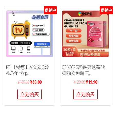
促销中
促销中
PT1【特惠】M会员G影
QB1-EGPG富铁蔓越莓软
视TV年卡vip...
糖独立包装气...
¥
169.00
¥
69.00
¥
129.90
¥
19.90
立刻购买
立刻购买