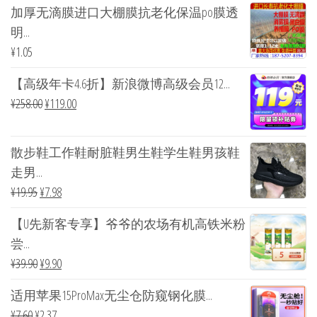
加厚无滴膜进口大棚膜抗老化保温po膜透
明...
¥
1.05
【高级年卡4.6折】新浪微博高级会员12...
¥
258.00
¥
119.00
散步鞋工作鞋耐脏鞋男生鞋学生鞋男孩鞋
走男...
¥
19.95
¥
7.98
【U先新客专享】爷爷的农场有机高铁米粉
尝...
¥
39.90
¥
9.90
适用苹果15ProMax无尘仓防窥钢化膜...
¥
7.60
¥
2.37