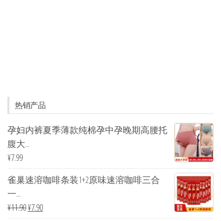
热销产品
孕妇内裤夏季薄款纯棉孕中孕晚期高腰托
腹大...
¥
7.99
雀巢速溶咖啡条装1+2原味速溶咖啡三合
一...
¥
11.90
¥
7.90