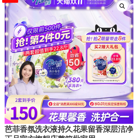
芭菲香氛洗衣液持久花果留香深层洁净