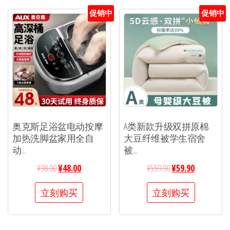
促销中
促销中
奥克斯足浴盆电动按摩
A类新款升级双拼原棉
加热洗脚盆家用全自
大豆纤维被学生宿舍
动...
被...
¥
98.00
¥
48.00
¥
559.90
¥
59.90
立刻购买
立刻购买