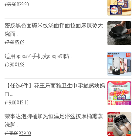
¥
69.90
¥
29.90
密胺黑色面碗米线汤面拌面拉面麻辣烫大
碗面...
¥
7.60
¥
5.09
适用oppoa91手机壳opopa91防...
¥
3.90
¥
1.98
【任选6件】花王乐而雅卫生巾零触感姨妈
巾...
¥
19.00
¥
15.15
荣事达泡脚桶加热恒温足浴盆按摩桶熏蒸
洗脚...
¥
138.00
¥
39.00