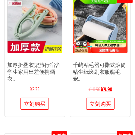
加厚折叠衣架旅行宿舍
千屿粘毛器可撕式滚筒
学生家用出差便携晒
粘尘纸滚刷衣服黏毛
衣...
宠...
¥
2.35
¥
10.90
¥
9.90
立刻购买
立刻购买