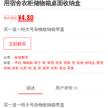
用宿舍衣柜储物箱桌面收纳盒
¥
7.80
¥
4.80
买一送一特大号杂物收纳箱带盖
立刻购买
分类：
收纳整理
标签：
伴侣
,
储物箱
,
客厅
,
家
,
家用
,
宿舍
,
居家
,
您
,
收纳
,
收纳盒
,
整理
,
杂物
,
桌面
,
玩具
,
的
,
盖
,
筐
,
箱带
,
衣柜
,
身边
,
零食
描述
用户评价 (0)
买一送一特大号杂物收纳箱带盖