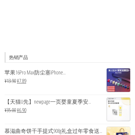
热销产品
苹果16Pro Max防尘塞iPhone...
¥
13.90
¥
7.89
【天猫U先】newpage一页婴童夏季安...
¥
35.00
¥
6.90
慕滋曲奇饼干手提式908g礼盒过年零食送...