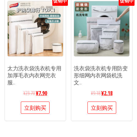
促销中
促销中
太力洗衣袋洗衣机专用
洗衣袋洗衣机专用防变
加厚毛衣内衣网兜衣
形细网内衣网袋机洗
服...
文...
¥
23.70
¥
7.90
¥
9.18
¥
2.18
立刻购买
立刻购买